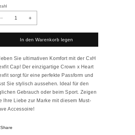
zahl
Verringere
Erhöhe
die
die
Menge
Menge
für
für
In den Warenkorb legen
CxH
CxH
Flexfit
Flexfit
Cap
Cap
leben Sie ultimativen Komfort mit der
CxH
exfit Cap! Der einzigartige Crown x Heart
exfit sorgt für eine perfekte Passform und
sst Sie stylisch aussehen. Ideal für den
glichen Gebrauch oder beim Sport. Zeigen
e Ihre Liebe zur Marke mit diesem Must-
ve Accessoire!
Share