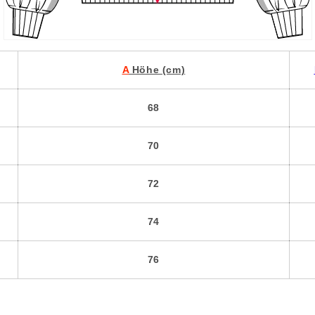
A
Höhe (cm)
68
70
72
74
76