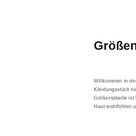
in
Modal
öffnen
Größen
Willkommen in der
Kleidungsstück nic
Größentabelle ist 
Haut wohlfühlen u