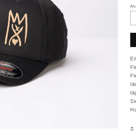
An
Er
Fl
Fl
lä
tä
Si
Ha